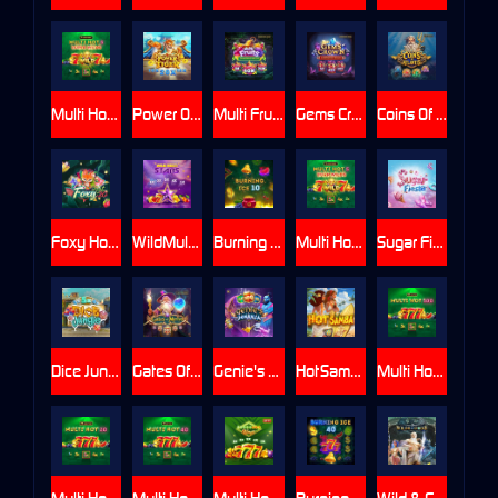
Multi Hot 5 Super Wilds
Power Of Tiger
Multi Fruits Charging Wilds
Gems Crown Charging Wilds
Coins Of Atlantis
Foxy Hot 20
WildMultiStar
Burning Ice 10
Multi Hot 5 Burn Wilds
Sugar Fiesta
Dice Jungle
Gates Of Merlyn
Genie's Bonanza
HotSamba
Multi Hot 10