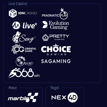
Live Casino
Race
Togel