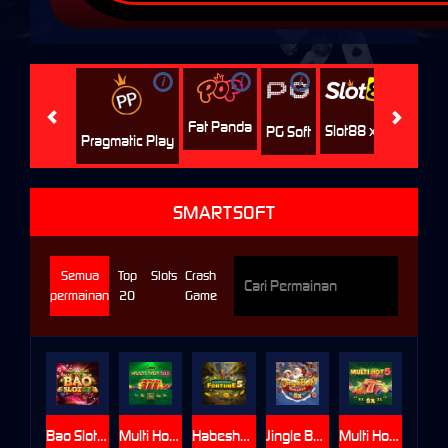
i
i
i
i
i
Facha
Fat Panda
Slot88 x PP
PG Soft
Pragmatic Play
SMARTSOFT
Semua
Top
Slots
Crash
permainan
20
Game
Bao Slot 5X
Multi Hot 100
Habesha Fortune 5
Jingle Bell Bonanza
Multi Hot 5 Deluxe