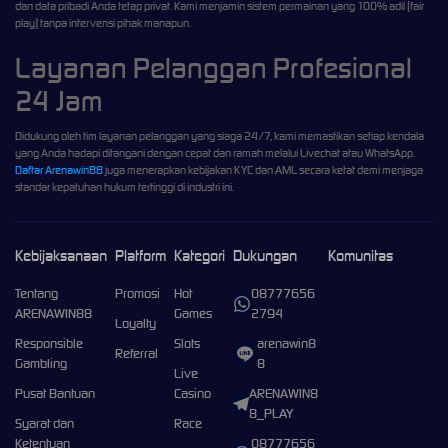
dan data pribadi Anda tetap privat. Kami menjamin sistem permainan yang 100% adil (fair
play) tanpa intervensi pihak manapun.
Layanan Pelanggan Profesional
24 Jam
Didukung oleh tim layanan pelanggan yang siaga 24/7, kami memastikan setiap kendala
yang Anda hadapi ditangani dengan cepat dan ramah melalui Livechat atau WhatsApp.
Daftar Arenawin88
juga menerapkan kebijakan KYC dan AML secara ketat demi menjaga
standar kepatuhan hukum tertinggi di industri ini.
Kebijaksanaan
Platform
Kategori
Dukungan
Komunitas
Tentang
Promosi
Hot
08777656
ARENAWIN88
Games
2794
Loyalty
Responsible
Slots
arenawin8
Referral
Gambling
8
Live
Pusat Bantuan
Casino
ARENAWIN8
8_PLAY
Syarat dan
Race
Ketentuan
08777656