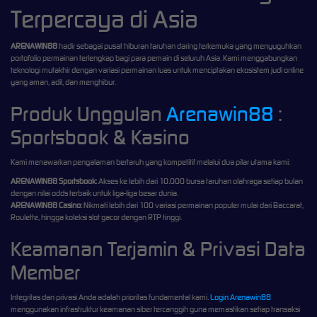
Terpercaya di Asia
ARENAWIN88
hadir sebagai pusat hiburan taruhan daring terkemuka yang menyuguhkan
portofolio permainan terlengkap bagi para pemain di seluruh Asia. Kami menggabungkan
teknologi mutakhir dengan variasi permainan luas untuk menciptakan ekosistem judi online
yang aman, adil, dan menghibur.
Produk Unggulan
Arenawin88
:
Sportsbook & Kasino
Kami menawarkan pengalaman bertaruh yang kompetitif melalui dua pilar utama kami:
ARENAWIN88 Sportsbook:
Akses ke lebih dari 10.000 bursa taruhan olahraga setiap bulan
dengan nilai odds terbaik untuk liga-liga besar dunia.
ARENAWIN88 Casino:
Nikmati lebih dari 100 variasi permainan populer mulai dari Baccarat,
Roulette, hingga koleksi slot gacor dengan RTP tinggi.
Keamanan Terjamin & Privasi Data
Member
Integritas dan privasi Anda adalah prioritas fundamental kami.
Login Arenawin88
menggunakan infrastruktur keamanan siber tercanggih guna memastikan setiap transaksi