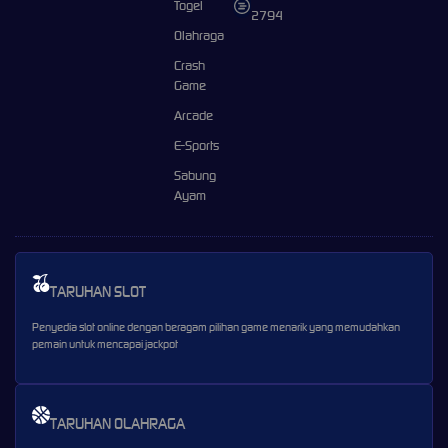
Togel
2794
Olahraga
Crash
Game
Arcade
E-Sports
Sabung
Ayam
TARUHAN SLOT
Penyedia slot online dengan beragam pilihan game menarik yang memudahkan
pemain untuk mencapai jackpot
TARUHAN OLAHRAGA