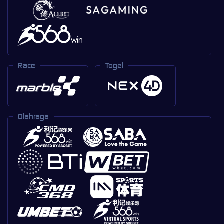
Race
Togel
Olahraga